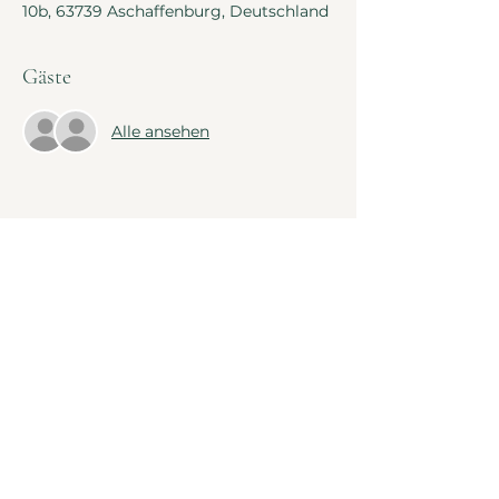
10b, 63739 Aschaffenburg, Deutschland
Gäste
Alle ansehen
Diese Veranstaltung teilen
Tel:
+4917622059546
sofia@sofia-anandadevi.de